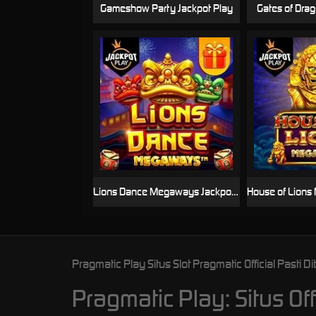
Gameshow Party Jackpot Play
Gates of Drag
Lions Dance Megaways Jackpot Play
Pragmatic Play Situs Slot Pragmatic Official Pasti D
Pragmatic Play: Situs Of