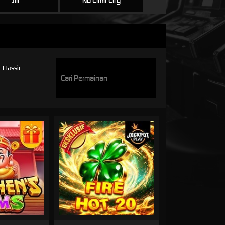
Jili
No Limit City
sa****0
IDR
2,479,100.00
Fortune of Olympus
dara****n
IDR
2,094,600.00
Mahjong Wins Triple Pot
Classic
a****5
IDR
1,972,300.00
Gates of Olympus Super Scatter
m****s
IDR
1,893,000.00
Mahjong Wins 2
andib****0
IDR
1,778,000.00
Mahjong Wins 2
sa****0
IDR
1,472,800.00
Fortune of Olympus
m****s