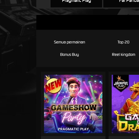
Pragmatic Play
Fat Pand
Semua permainan
Top 20
Bonus Buy
Reel kingdom