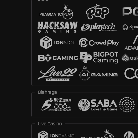
Olahraga
Live Casino