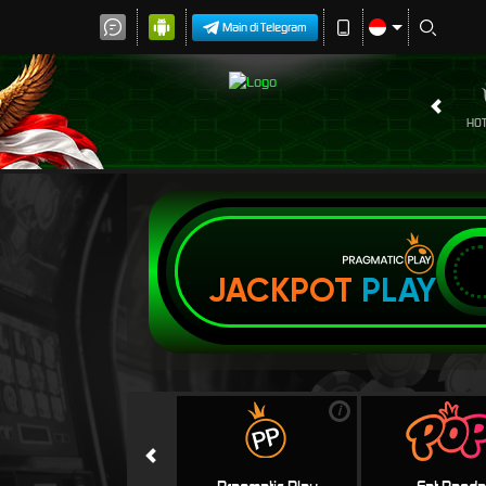
Main di Telegram
HO
JACKPOT
PLAY
i